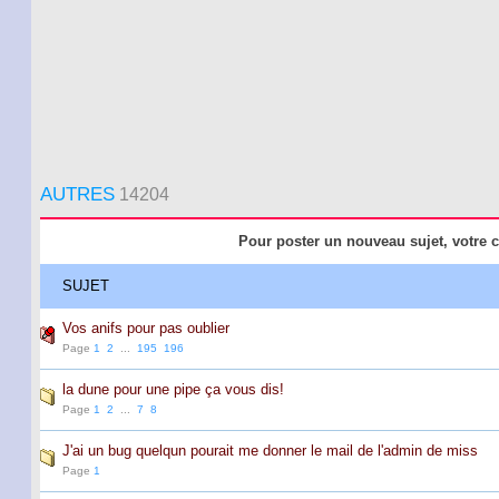
AUTRES
14204
Pour poster un nouveau sujet, votre c
SUJET
Vos anifs pour pas oublier
Page
1
2
...
195
196
la dune pour une pipe ça vous dis!
Page
1
2
...
7
8
J'ai un bug quelqun pourait me donner le mail de l'admin de miss
Page
1