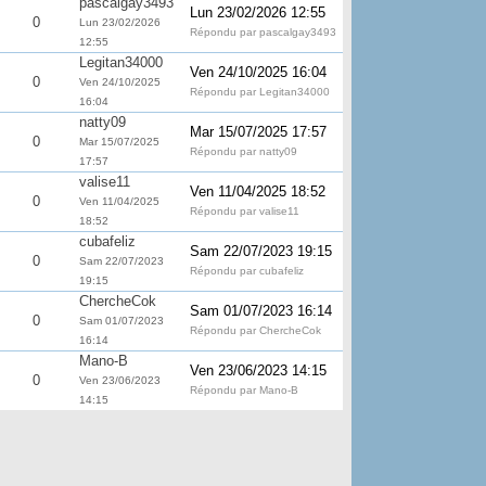
pascalgay3493
Lun 23/02/2026 12:55
0
Lun 23/02/2026
Répondu par pascalgay3493
12:55
Legitan34000
Ven 24/10/2025 16:04
0
Ven 24/10/2025
Répondu par Legitan34000
16:04
natty09
Mar 15/07/2025 17:57
0
Mar 15/07/2025
Répondu par natty09
17:57
valise11
Ven 11/04/2025 18:52
0
Ven 11/04/2025
Répondu par valise11
18:52
cubafeliz
Sam 22/07/2023 19:15
0
Sam 22/07/2023
Répondu par cubafeliz
19:15
ChercheCok
Sam 01/07/2023 16:14
0
Sam 01/07/2023
Répondu par ChercheCok
16:14
Mano-B
Ven 23/06/2023 14:15
0
Ven 23/06/2023
Répondu par Mano-B
14:15