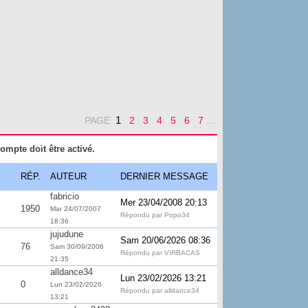
1
PAGE
2
3
4
5
6
7
...
ompte doit être activé.
RÉP.
AUTEUR
DERNIER MESSAGE
fabricio
Mer 23/04/2008 20:13
1950
Mar 24/07/2007
Répondu par Popo34
18:36
jujudune
Sam 20/06/2026 08:36
76
Sam 30/09/2006
Répondu par VIRBACAS
21:35
alldance34
Lun 23/02/2026 13:21
0
Lun 23/02/2026
Répondu par alldance34
13:21